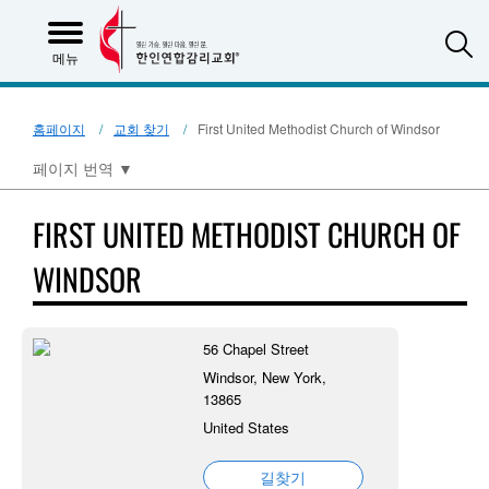
S
메뉴
홈페이지
교회 찾기
First United Methodist Church of Windsor
페이지 번역
▼
FIRST UNITED METHODIST CHURCH OF
WINDSOR
56 Chapel Street
Windsor, New York,
13865
United States
길찾기