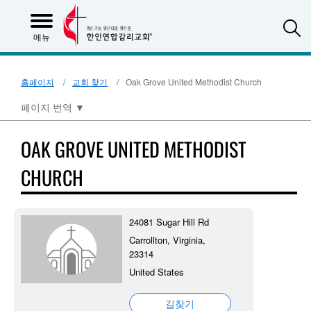
S
메뉴
홈페이지
교회 찾기
Oak Grove United Methodist Church
페이지 번역
▼
OAK GROVE UNITED METHODIST
CHURCH
24081 Sugar Hill Rd
Carrollton, Virginia,
23314
United States
길찾기