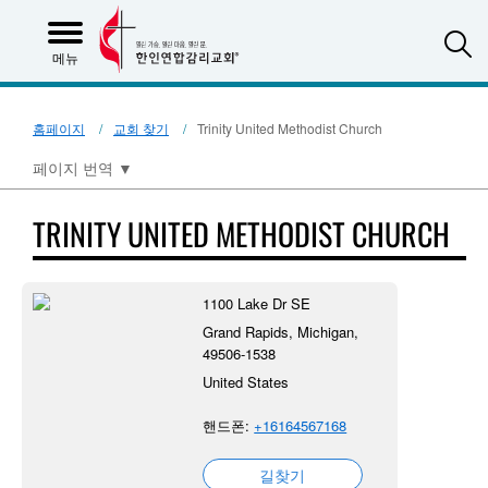
S
메뉴
홈페이지
교회 찾기
Trinity United Methodist Church
페이지 번역
▼
TRINITY UNITED METHODIST CHURCH
1100 Lake Dr SE
Grand Rapids, Michigan,
49506-1538
United States
핸드폰:
+16164567168
길찾기