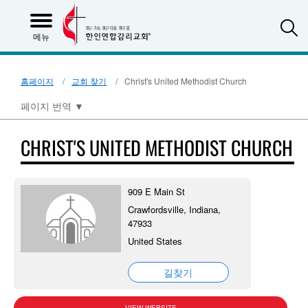
S
메뉴
홈페이지
교회 찾기
Christ's United Methodist Church
페이지 번역
▼
CHRIST'S UNITED METHODIST CHURCH
909 E Main St
Crawfordsville, Indiana,
47933
United States
길찾기