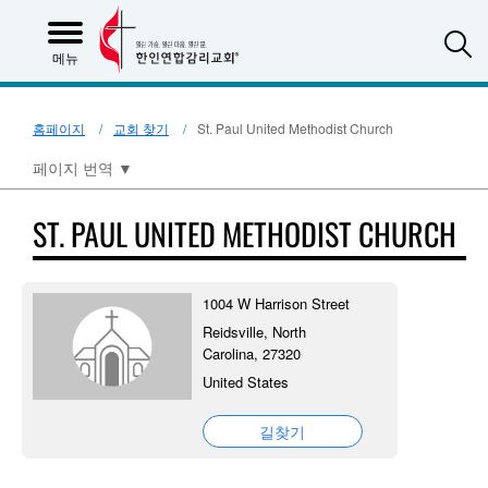
S
메뉴
홈페이지
교회 찾기
St. Paul United Methodist Church
페이지 번역
▼
ST. PAUL UNITED METHODIST CHURCH
1004 W Harrison Street
Reidsville, North
Carolina, 27320
United States
길찾기