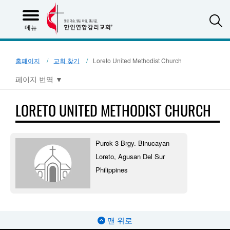
S
메뉴
홈페이지
교회 찾기
Loreto United Methodist Church
페이지 번역
▼
LORETO UNITED METHODIST CHURCH
Purok 3 Brgy. Binucayan
Loreto, Agusan Del Sur
Philippines
맨 위로