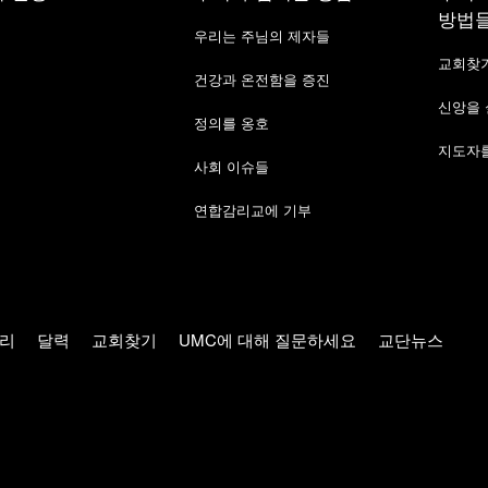
방법
우리는 주님의 제자들
교회찾
건강과 온전함을 증진
신앙을
정의를 옹호
지도자를
사회 이슈들
연합감리교에 기부
리
달력
교회찾기
UMC에 대해 질문하세요
교단뉴스