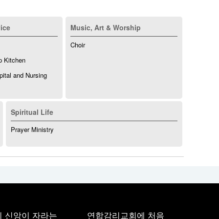
ice
Music, Art & Worship
Choir
p Kitchen
ital and Nursing
Spiritual Life
Prayer Ministry
 신앙이 자라는
연합감리교회에 처음