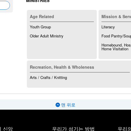
MINISTRIES
Age Related
Mission & Serv
Youth Group
Literacy
Older Adult Ministry
Food Pantry/Sou
Homebound, Hosp
Home Visitation
Recreation, Health & Wholeness
Arts / Crafts / Knitting
맨 위로
 신앙
우리가 섬기는 방법
우리의