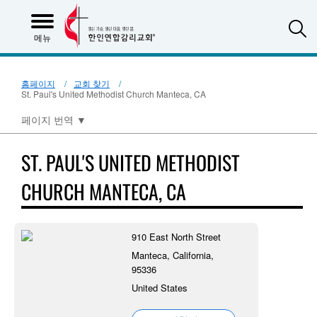
S
메뉴
홈페이지
교회 찾기
St. Paul's United Methodist Church Manteca, CA
페이지 번역
▼
ST. PAUL'S UNITED METHODIST
CHURCH MANTECA, CA
910 East North Street
Manteca, California,
95336
United States