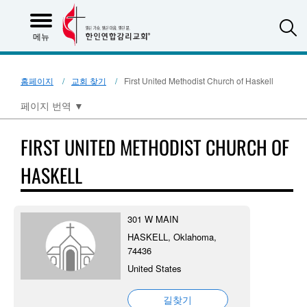
S
메뉴
홈페이지
교회 찾기
First United Methodist Church of Haskell
페이지 번역
▼
FIRST UNITED METHODIST CHURCH OF
HASKELL
301 W MAIN
HASKELL, Oklahoma,
74436
United States
길찾기