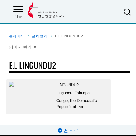
S
메뉴
홈페이지
교회 찾기
E.L LINGUNDU2
페이지 번역
▼
E.L LINGUNDU2
LINGUNDU2
Lingundu, Tshuapa
Congo, the Democratic
Republic of the
맨 위로