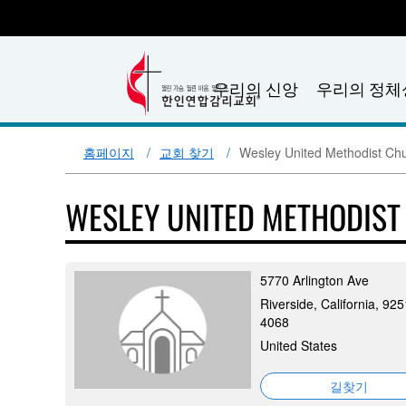
우리의 신앙
우리의 정체
홈페이지
교회 찾기
Wesley United Methodist Ch
WESLEY UNITED METHODIS
5770 Arlington Ave
Riverside, California, 92
4068
United States
길찾기