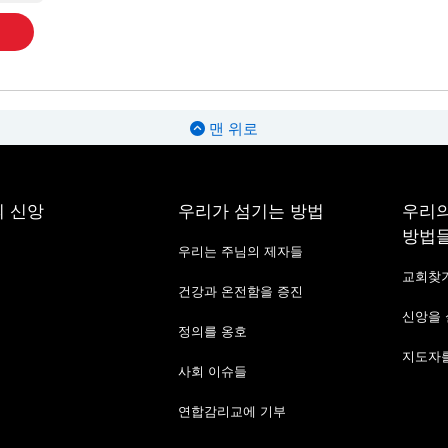
맨 위로
 신앙
우리가 섬기는 방법
우리의
방법
우리는 주님의 제자들
교회찾
건강과 온전함을 증진
신앙을
정의를 옹호
지도자를
사회 이슈들
연합감리교에 기부