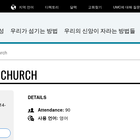
지역 언어
디렉토리
달력
교회찾기
UMC에 대해 질
성
우리가 섬기는 방법
우리의 신앙이 자라는 방법들
urch
T CHURCH
DETAILS
514-
Attendance:
90
사용 언어:
영어