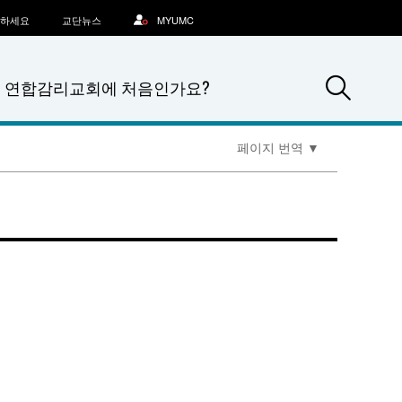
문하세요
교단뉴스
MYUMC
Sea
연합감리교회에 처음인가요?
페이지 번역
▼