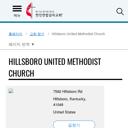
S
메뉴
홈페이지
교회 찾기
Hillsboro United Methodist Church
페이지 번역
▼
HILLSBORO UNITED METHODIST
CHURCH
7592 Hillsboro Rd
Hillsboro, Kentucky,
41049
United States
길찾기