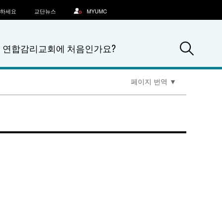
문하세요
교단뉴스
MYUMC
Sea
연합감리교회에 처음인가요?
페이지 번역
▼