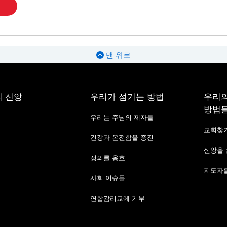
맨 위로
 신앙
우리가 섬기는 방법
우리의
방법
우리는 주님의 제자들
교회찾
건강과 온전함을 증진
신앙을
정의를 옹호
지도자를
사회 이슈들
연합감리교에 기부