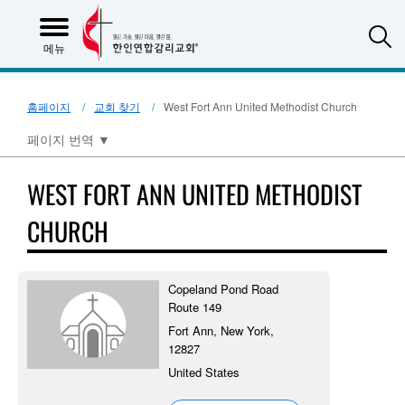
S
메뉴
홈페이지
교회 찾기
West Fort Ann United Methodist Church
페이지 번역
▼
WEST FORT ANN UNITED METHODIST
CHURCH
Copeland Pond Road
Route 149
Fort Ann, New York,
12827
United States