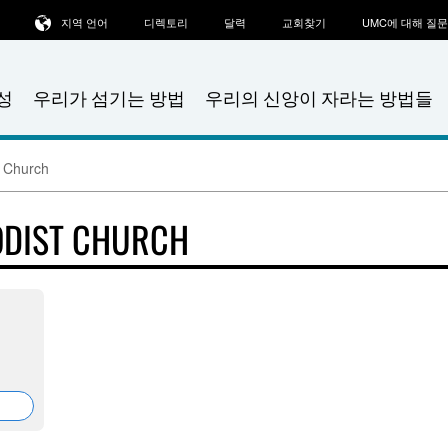
지역 언어
디렉토리
달력
교회찾기
UMC에 대해 질
성
우리가 섬기는 방법
우리의 신앙이 자라는 방법들
t Church
ODIST CHURCH