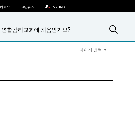
문하세요
교단뉴스
MYUMC
Sea
연합감리교회에 처음인가요?
페이지 번역
▼