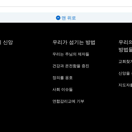
맨 위로
 신앙
우리가 섬기는 방법
우리의
방법
우리는 주님의 제자들
교회찾
건강과 온전함을 증진
신앙을
정의를 옹호
지도자를
사회 이슈들
연합감리교에 기부