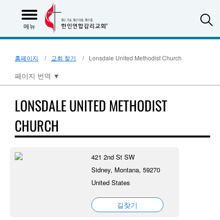
S
메뉴
홈페이지
교회 찾기
Lonsdale United Methodist Church
페이지 번역
▼
LONSDALE UNITED METHODIST
CHURCH
421 2nd St SW
Sidney, Montana, 59270
United States
길찾기