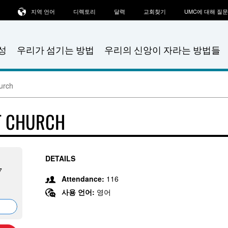
지역 언어
디렉토리
달력
교회찾기
UMC에 대해 질
성
우리가 섬기는 방법
우리의 신앙이 자라는 방법들
urch
T CHURCH
DETAILS
7
Attendance:
116
사용 언어:
영어