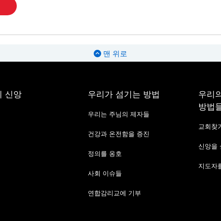
맨 위로
 신앙
우리가 섬기는 방법
우리의
방법
우리는 주님의 제자들
교회찾
건강과 온전함을 증진
신앙을
정의를 옹호
지도자를
사회 이슈들
연합감리교에 기부