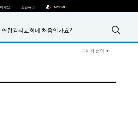
문하세요
교단뉴스
MYUMC
Sea
연합감리교회에 처음인가요?
페이지 번역
▼