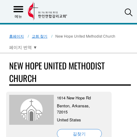
S
메뉴
홈페이지
교회 찾기
New Hope United Methodist Church
페이지 번역
▼
NEW HOPE UNITED METHODIST
CHURCH
1614 New Hope Rd
Benton, Arkansas,
72015
United States
길찾기