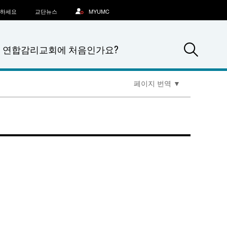
문하세요
교단뉴스
MYUMC
Sea
연합감리교회에 처음인가요?
페이지 번역
▼