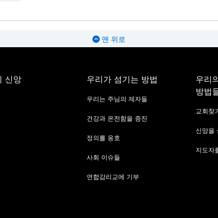
맨 위로
 신앙
우리가 섬기는 방법
우리의
방법
우리는 주님의 제자들
교회찾
건강과 온전함을 증진
신앙을
정의를 옹호
지도자를
사회 이슈들
연합감리교에 기부