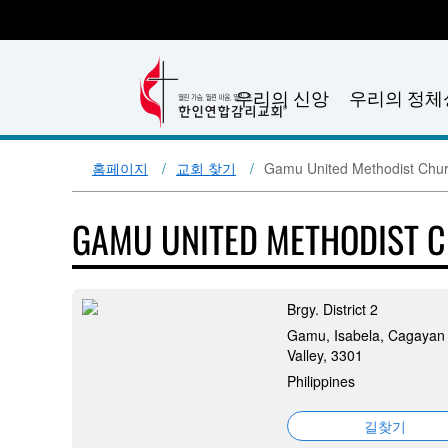
우리의 신앙
우리의 정체
홈페이지
교회 찾기
Gamu United Methodist Chu
GAMU UNITED METHODIST 
Brgy. District 2
Gamu, Isabela, Cagayan
Valley, 3301
Philippines
길찾기