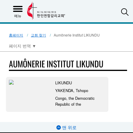
S
메뉴
홈페이지
교회 찾기
Aumônerie Institut LIKUNDU
페이지 번역
▼
AUMÔNERIE INSTITUT LIKUNDU
LIKUNDU
YAKENDA, Tshopo
Congo, the Democratic
Republic of the
맨 위로