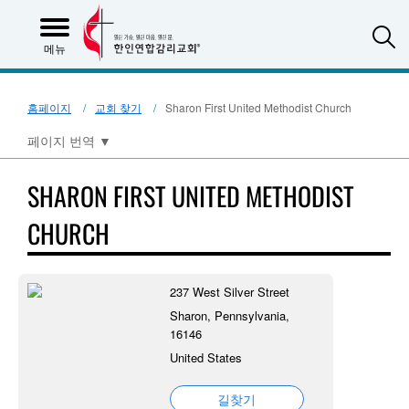
S
메뉴
홈페이지
교회 찾기
Sharon First United Methodist Church
페이지 번역
▼
SHARON FIRST UNITED METHODIST
CHURCH
237 West Silver Street
Sharon, Pennsylvania,
16146
United States
길찾기