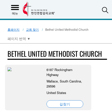
S
메뉴
홈페이지
교회 찾기
Bethel United Methodist Church
페이지 번역
▼
BETHEL UNITED METHODIST CHURCH
6187 Rockingham
Highway
Wallace, South Carolina,
29596
United States
길찾기