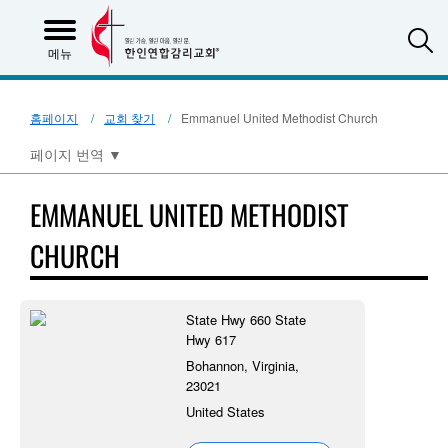
S
메뉴
홈페이지
교회 찾기
Emmanuel United Methodist Church
페이지 번역
▼
EMMANUEL UNITED METHODIST
CHURCH
State Hwy 660 State
Hwy 617
Bohannon, Virginia,
23021
United States