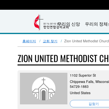
우리의 신앙
우리의 정체
홈페이지
교회 찾기
Zion United Methodist Churc
ZION UNITED METHODIST C
1102 Superior St
Chippewa Falls, Wisconsi
54729-1883
United States
길찾기