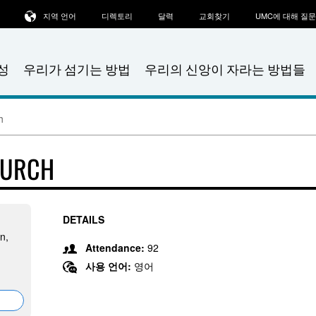
지역 언어
디렉토리
달력
교회찾기
UMC에 대해 질
성
우리가 섬기는 방법
우리의 신앙이 자라는 방법들
h
HURCH
DETAILS
n,
Attendance:
92
사용 언어:
영어