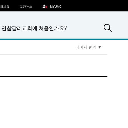
문하세요
교단뉴스
MYUMC
Sea
연합감리교회에 처음인가요?
페이지 번역
▼