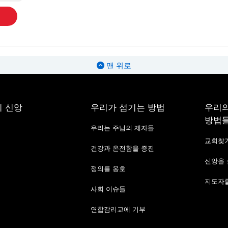
맨 위로
 신앙
우리가 섬기는 방법
우리의
방법
우리는 주님의 제자들
교회찾
건강과 온전함을 증진
신앙을
정의를 옹호
지도자를
사회 이슈들
연합감리교에 기부