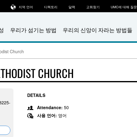
지역 언어
디렉토리
달력
교회찾기
UMC에 대해 질
성
우리가 섬기는 방법
우리의 신앙이 자라는 방법들
odist Church
ETHODIST CHURCH
DETAILS
08225-
Attendance:
50
사용 언어:
영어