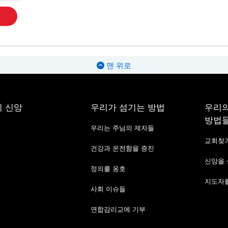
맨 위로
 신앙
우리가 섬기는 방법
우리의
방법
우리는 주님의 제자들
교회찾
건강과 온전함을 증진
신앙을
정의를 옹호
지도자를
사회 이슈들
연합감리교에 기부