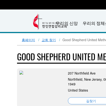
우리의 신앙
우리의 정체
홈페이지
교회 찾기
Good Shepherd United Meth
GOOD SHEPHERD UNITED M
207 Northfield Ave
Northfield, New Jersey, 
1949
United States
길찾기