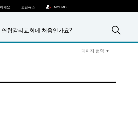
문하세요
교단뉴스
MYUMC
Sea
연합감리교회에 처음인가요?
페이지 번역
▼