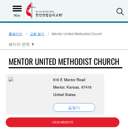
S
메뉴
홈페이지
교회 찾기
Mentor United Methodist Church
페이지 번역
▼
MENTOR UNITED METHODIST CHURCH
616 E Mentor Road
Mentor, Kansas, 67416
United States
길찾기
VIEW WEBSITE