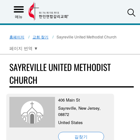
S
메뉴
홈페이지
교회 찾기
Sayreville United Methodist Church
페이지 번역
▼
SAYREVILLE UNITED METHODIST
CHURCH
406 Main St
Sayreville, New Jersey,
08872
United States
길찾기