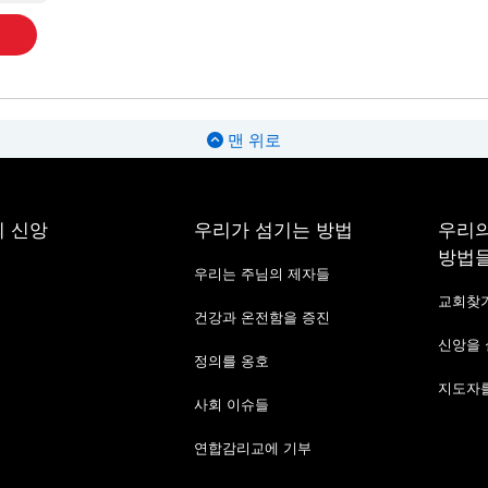
맨 위로
 신앙
우리가 섬기는 방법
우리의
방법
우리는 주님의 제자들
교회찾
건강과 온전함을 증진
신앙을
정의를 옹호
지도자를
사회 이슈들
연합감리교에 기부