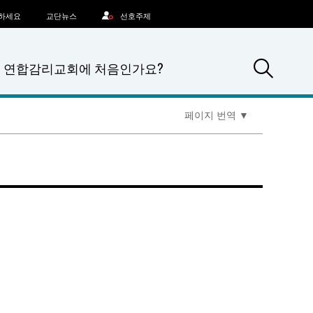
문하세요
교단뉴스
선호주제
Sea
연합감리교회에 처음인가요?
페이지 번역
▼