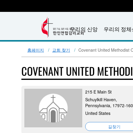
우리의 신앙
우리의 정체
홈페이지
교회 찾기
Covenant United Methodist 
COVENANT UNITED METHOD
215 E Main St
Schuylkill Haven,
Pennsylvania, 17972-16
United States
길찾기