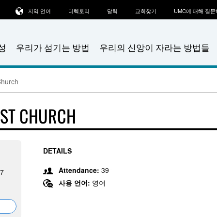
지역 언어
디렉토리
달력
교회찾기
UMC에 대해 질
성
우리가 섬기는 방법
우리의 신앙이 자라는 방법들
Church
IST CHURCH
DETAILS
Attendance:
39
07
사용 언어:
영어