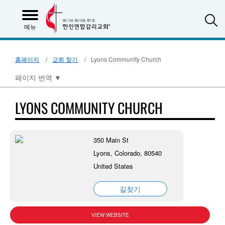
S
메뉴
홈페이지
교회 찾기
Lyons Community Church
페이지 번역
▼
LYONS COMMUNITY CHURCH
350 Main St
Lyons, Colorado, 80540
United States
길찾기
VIEW WEBSITE