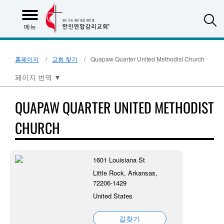
S
메뉴
홈페이지
교회 찾기
Quapaw Quarter United Methodist Church
페이지 번역
▼
QUAPAW QUARTER UNITED METHODIST
CHURCH
1601 Louisiana St
Little Rock, Arkansas,
72206-1429
United States
길찾기