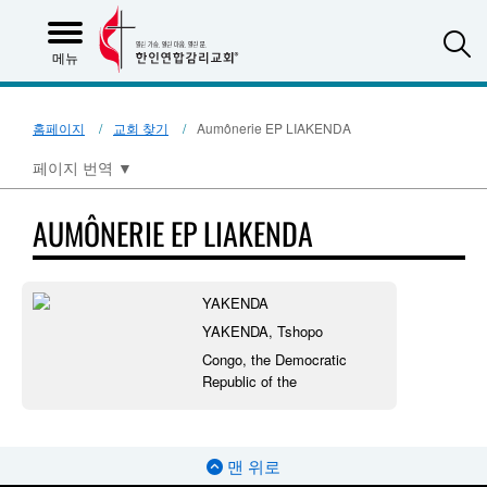
S
메뉴
홈페이지
교회 찾기
Aumônerie EP LIAKENDA
페이지 번역
▼
AUMÔNERIE EP LIAKENDA
YAKENDA
YAKENDA, Tshopo
Congo, the Democratic
Republic of the
맨 위로