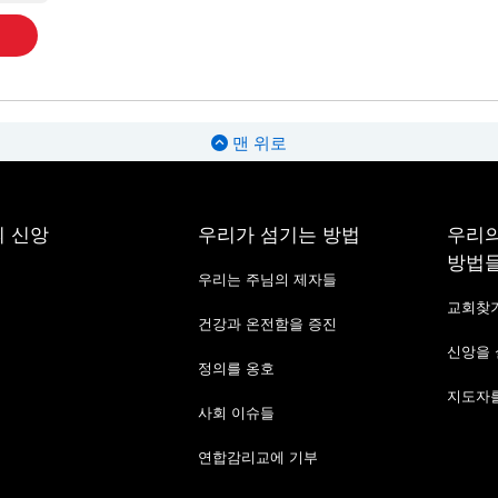
맨 위로
 신앙
우리가 섬기는 방법
우리의
방법
우리는 주님의 제자들
교회찾
건강과 온전함을 증진
신앙을
정의를 옹호
지도자를
사회 이슈들
연합감리교에 기부