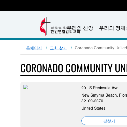
우리의 신앙
우리의 정체
홈페이지
교회 찾기
Coronado Community United
CORONADO COMMUNITY UNI
201 S Peninsula Ave
New Smyrna Beach, Flori
32169-2670
United States
길찾기