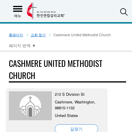
S
메뉴
홈페이지
교회 찾기
Cashmere United Methodist Church
페이지 번역
▼
CASHMERE UNITED METHODIST
CHURCH
213 S Division St
Cashmere, Washington,
98815-1132
United States
길찾기