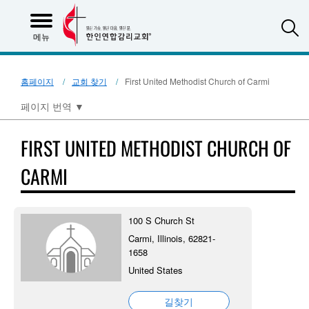
S
메뉴
홈페이지
교회 찾기
First United Methodist Church of Carmi
페이지 번역
▼
FIRST UNITED METHODIST CHURCH OF
CARMI
100 S Church St
Carmi, Illinois, 62821-
1658
United States
길찾기