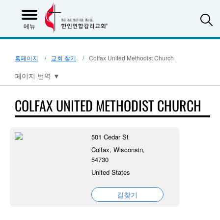
S
메뉴
홈페이지
교회 찾기
Colfax United Methodist Church
페이지 번역
▼
COLFAX UNITED METHODIST CHURCH
501 Cedar St
Colfax, Wisconsin,
54730
United States
길찾기