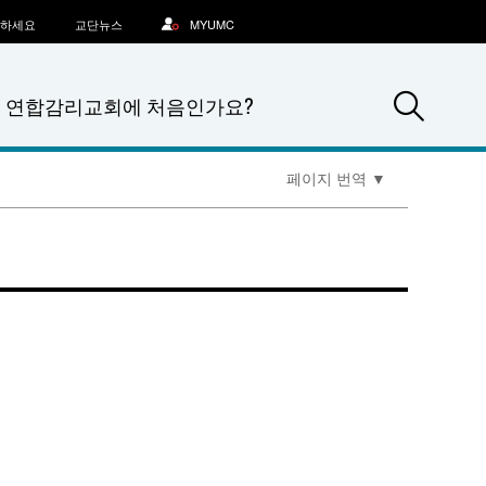
문하세요
교단뉴스
MYUMC
Sea
연합감리교회에 처음인가요?
페이지 번역
▼