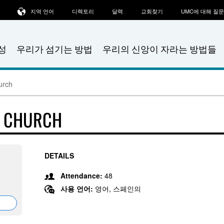
지역 언어
디렉토리
달력
교회찾기
UMC에 대해 질
성
우리가 섬기는 방법
우리의 신앙이 자라는 방법들
urch
T CHURCH
DETAILS
Attendance:
48
사용 언어:
영어, 스페인의