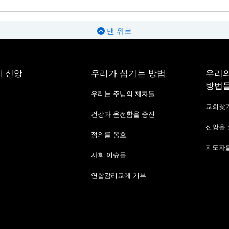
맨 위로
 신앙
우리가 섬기는 방법
우리의
방법
우리는 주님의 제자들
교회찾
건강과 온전함을 증진
신앙을
정의를 옹호
지도자를
사회 이슈들
연합감리교에 기부