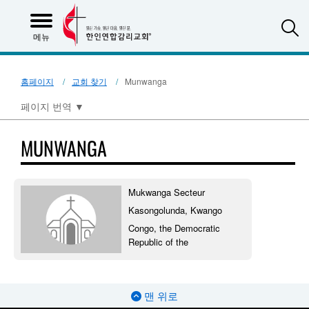
S
메뉴
홈페이지
교회 찾기
Munwanga
페이지 번역
▼
MUNWANGA
Mukwanga Secteur
Kasongolunda, Kwango
Congo, the Democratic
Republic of the
맨 위로