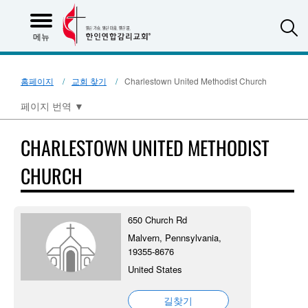
S
메뉴
홈페이지
교회 찾기
Charlestown United Methodist Church
페이지 번역
▼
CHARLESTOWN UNITED METHODIST
CHURCH
650 Church Rd
Malvern, Pennsylvania,
19355-8676
United States
길찾기