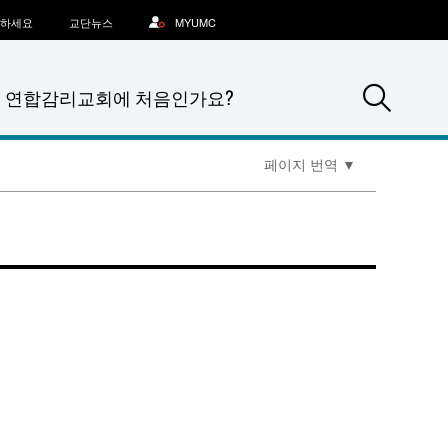
문하세요
교단뉴스
MYUMC
Sea
연합감리교회에 처음인가요?
페이지 번역
▼