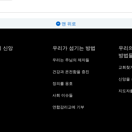
맨 위로
 신앙
우리가 섬기는 방법
우리의
방법
우리는 주님의 제자들
교회찾
건강과 온전함을 증진
신앙을
정의를 옹호
지도자를
사회 이슈들
연합감리교에 기부