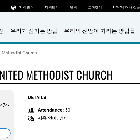
지역 언어
디렉토리
달력
교회찾기
UMC에 대해 질
성
우리가 섬기는 방법
우리의 신앙이 자라는 방법들
d Methodist Church
UNITED METHODIST CHURCH
DETAILS
4474-
Attendance:
50
사용 언어:
영어