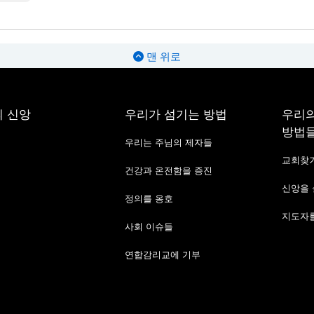
맨 위로
 신앙
우리가 섬기는 방법
우리의
방법
우리는 주님의 제자들
교회찾
건강과 온전함을 증진
신앙을
정의를 옹호
지도자를
사회 이슈들
연합감리교에 기부