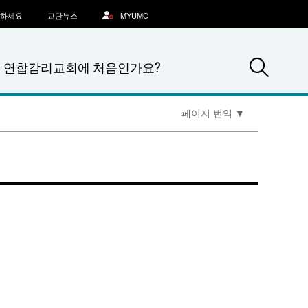
문하세요
교단뉴스
MYUMC
Sea
연합감리교회에 처음인가요?
페이지 번역
▼