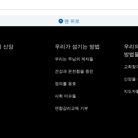
맨 위로
 신앙
우리가 섬기는 방법
우리의
방법
우리는 주님의 제자들
교회찾
건강과 온전함을 증진
신앙을
정의를 옹호
지도자를
사회 이슈들
연합감리교에 기부