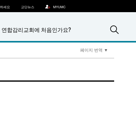
문하세요
교단뉴스
MYUMC
Sea
연합감리교회에 처음인가요?
페이지 번역
▼