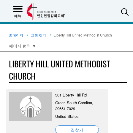
S
메뉴
홈페이지
교회 찾기
Liberty Hill United Methodist Church
페이지 번역
▼
LIBERTY HILL UNITED METHODIST
CHURCH
301 Liberty Hill Rd
Greer, South Carolina,
29651-7029
United States
길찾기