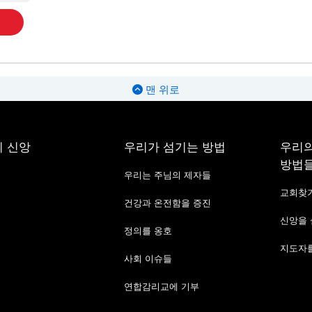
맨 위로
 신앙
우리가 섬기는 방법
우리의
방법
우리는 주님의 제자들
교회찾
건강과 온전함을 증진
신앙을
정의를 옹호
지도자를
사회 이슈들
연합감리교에 기부