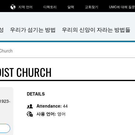
지역 언어
디렉토리
달력
교회찾기
UMC에 대해 질
성
우리가 섬기는 방법
우리의 신앙이 자라는 방법들
 Church
DIST CHURCH
DETAILS
71923-
Attendance:
44
사용 언어:
영어