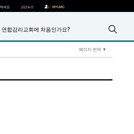
문하세요
교단뉴스
MYUMC
Sea
연합감리교회에 처음인가요?
페이지 번역
▼