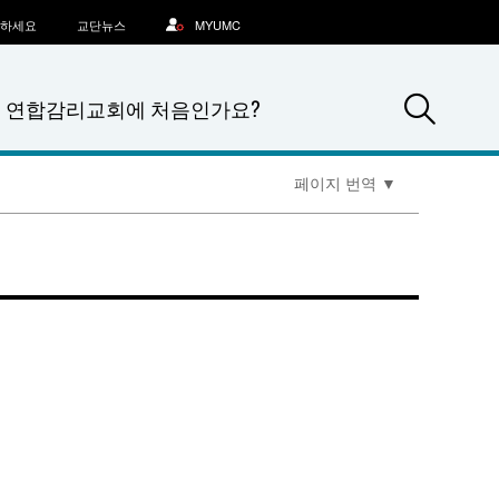
문하세요
교단뉴스
MYUMC
Sea
연합감리교회에 처음인가요?
페이지 번역
▼