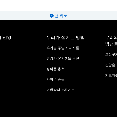
맨 위로
 신앙
우리가 섬기는 방법
우리의
방법
우리는 주님의 제자들
교회찾
건강과 온전함을 증진
신앙을
정의를 옹호
지도자를
사회 이슈들
연합감리교에 기부