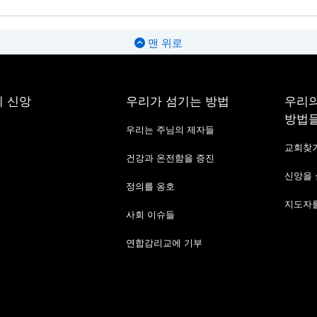
맨 위로
 신앙
우리가 섬기는 방법
우리의
방법
우리는 주님의 제자들
교회찾
건강과 온전함을 증진
신앙을
정의를 옹호
지도자를
사회 이슈들
연합감리교에 기부