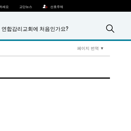
문하세요
교단뉴스
선호주제
Sea
연합감리교회에 처음인가요?
페이지 번역
▼