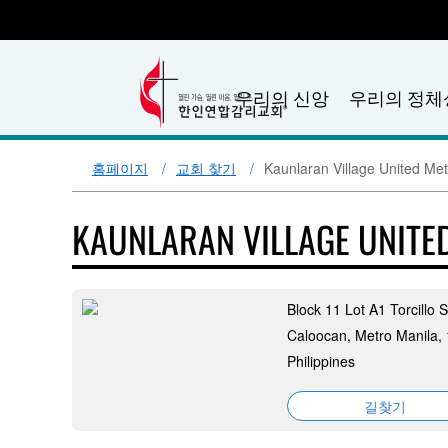
우리의 신앙
우리의 정체
홈페이지
교회 찾기
Kaunlaran Village United Me
KAUNLARAN VILLAGE UNITE
Block 11 Lot A1 Torcillo S
Caloocan, Metro Manila,
Philippines
길찾기