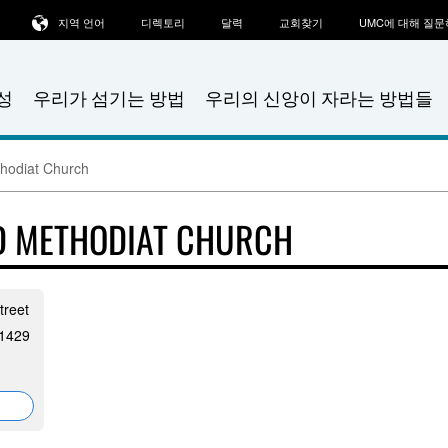
지역 언어
디렉토리
달력
교회찾기
UMC에 대해 질
성
우리가 섬기는 방법
우리의 신앙이 자라는 방법들
thodiat Church
D METHODIAT CHURCH
treet
 1429