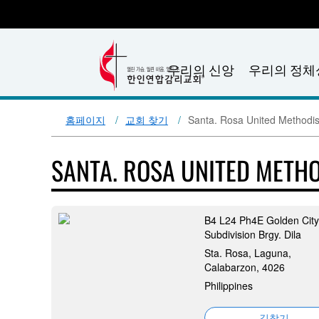
우리의 신앙
우리의 정체
홈페이지
교회 찾기
Santa. Rosa United Methodi
SANTA. ROSA UNITED METH
B4 L24 Ph4E Golden City
Subdivision Brgy. Dila
Sta. Rosa, Laguna,
Calabarzon, 4026
Philippines
길찾기