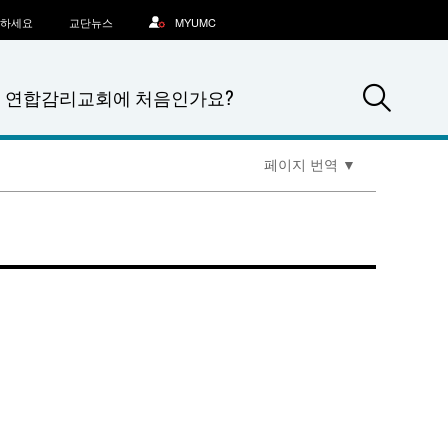
문하세요
교단뉴스
MYUMC
Sea
연합감리교회에 처음인가요?
페이지 번역
▼