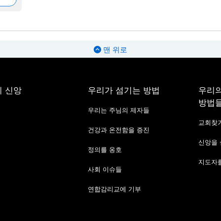
맨 위로
 신앙
우리가 섬기는 방법
우리의
방법
우리는 주님의 제자들
교회찾
건강과 온전함을 증진
신앙을
정의를 옹호
지도자를
사회 이슈들
연합감리교에 기부