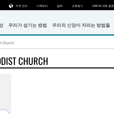
지역 언어
디렉토리
달력
교회찾기
UMC에 대해 질
성
우리가 섬기는 방법
우리의 신앙이 자라는 방법들
st Church
ODIST CHURCH