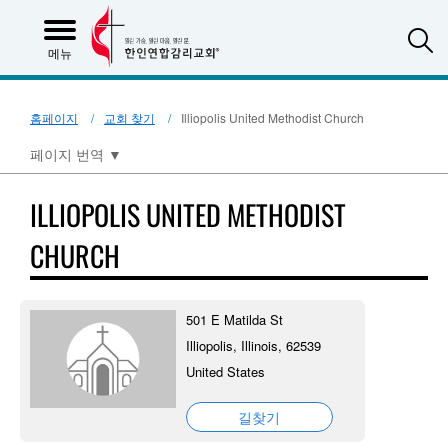
S
메뉴
홈페이지
교회 찾기
Illiopolis United Methodist Church
페이지 번역
▼
ILLIOPOLIS UNITED METHODIST
CHURCH
501 E Matilda St
Illiopolis, Illinois, 62539
United States
길찾기