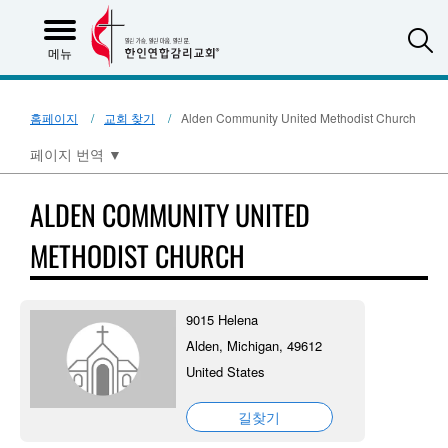
S
메뉴
홈페이지
교회 찾기
Alden Community United Methodist Church
페이지 번역
▼
ALDEN COMMUNITY UNITED
METHODIST CHURCH
9015 Helena
Alden, Michigan, 49612
United States
길찾기