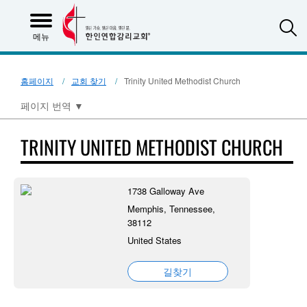
S
메뉴
홈페이지
교회 찾기
Trinity United Methodist Church
페이지 번역
▼
TRINITY UNITED METHODIST CHURCH
1738 Galloway Ave
Memphis, Tennessee,
38112
United States
길찾기