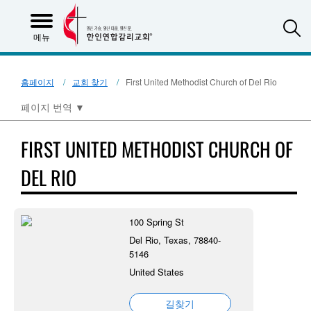
S
메뉴
홈페이지
교회 찾기
First United Methodist Church of Del Rio
페이지 번역
▼
FIRST UNITED METHODIST CHURCH OF
DEL RIO
100 Spring St
Del Rio, Texas, 78840-
5146
United States
길찾기